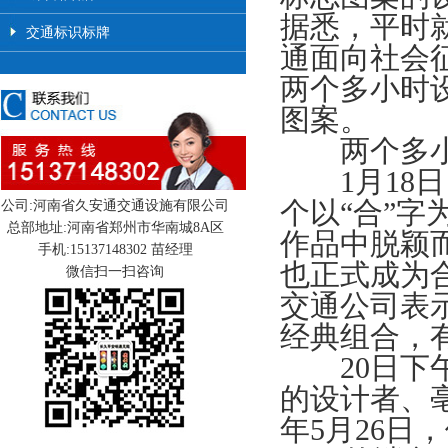
据悉，平时
交通标识标牌
通面向社会征
两个多小时
图案。
两个多小
1月18日
个以“合”字
公司:河南省久安通交通设施有限公司
总部地址:河南省郑州市华南城8A区
作品中脱颖
手机:15137148302 苗经理
也正式成为
微信扫一扫咨询
交通公司表
经典组合，
20日下午
的设计者、亳
年5月26